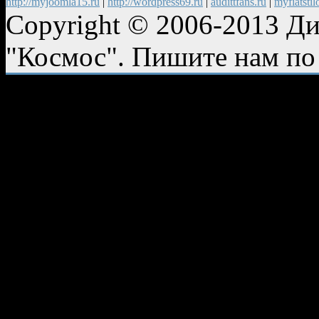
http://myjoomla15.ru
|
http://wordpress69.ru
|
audittfans.ru
|
myfiatstil
Copyright © 2006-2013 Ди
"Космос". Пишите нам по